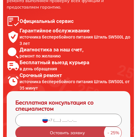
ремонта выполняем проверку всех функций и
предоставляем гарантию.
Официальный сервис
Гарантийное обслуживание
источника бесперебойного питания Штиль SW500L до
3 лет
Диагностика за наш счет,
ремонт по желанию
Бесплатный выезд курьера
в день обращения
Срочный ремонт
источника бесперебойного питания Штиль SW500L от
35 минут
Бесплатная консультация со
специалистом
Оставить заявку