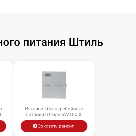
ного питания Штиль
о
Источник бесперебойного
L
питания Штиль SW1000L
Заказать ремонт