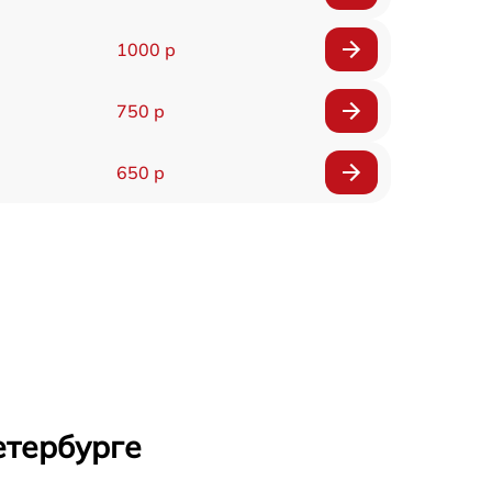
1000 р
750 р
650 р
етербурге