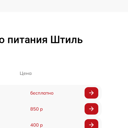
о питания Штиль
Цена
бесплатно
850 р
400 р