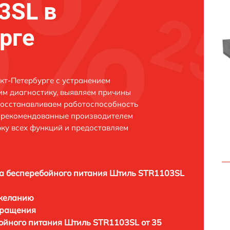
3SL в
рге
кт-Петербурге с устранением
м диагностику, выявляем причины
восстанавливаем работоспособность
и рекомендованные производителем
рку всех функций и предоставляем
а бесперебойного питания Штиль STR1103SL
 желанию
бращения
ойного питания Штиль STR1103SL от 35