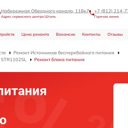
Набережная Обводного канала, 118к7
+7 (812) 214-7
Адрес сервисного центра Штиль
Горячая линия
тройств
Цена ремонта
Вакансии
Контакты
Отзывы
ств
Ремонт Источников бесперебойного питания
я STR1102SL
Ремонт блока питания
питания
о