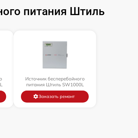
ного питания Штиль
о
Источник бесперебойного
L
питания Штиль SW1000L
Заказать ремонт