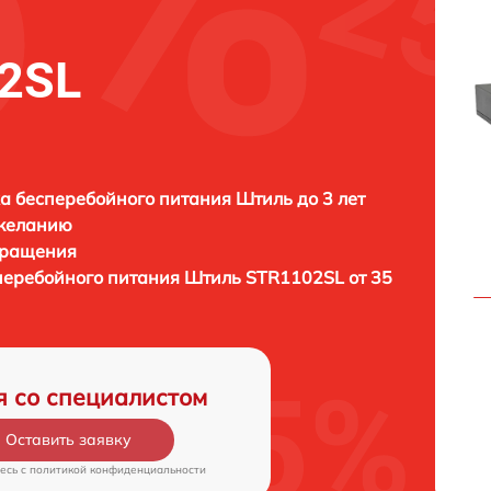
2SL
а бесперебойного питания Штиль до 3 лет
 желанию
бращения
сперебойного питания
Штиль STR1102SL от 35
я со специалистом
Оставить заявку
есь c
политикой конфиденциальности