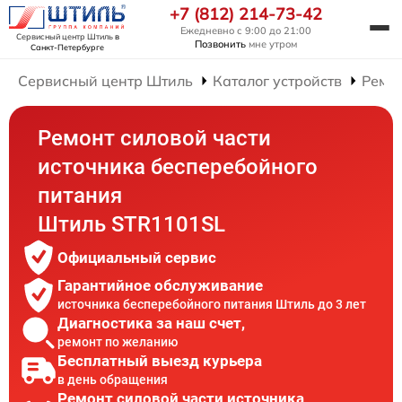
+7 (812) 214-73-42
Ежедневно с 9:00 до 21:00
Сервисный центр Штиль
в
Позвонить
мне утром
Санкт-Петербурге
Сервисный центр Штиль
Каталог устройств
Ремон
Ремонт силовой части
источника бесперебойного
питания
Штиль STR1101SL
Официальный сервис
Гарантийное обслуживание
источника бесперебойного питания Штиль до 3 лет
Диагностика за наш счет,
ремонт по желанию
Бесплатный выезд курьера
в день обращения
Ремонт силовой части источника