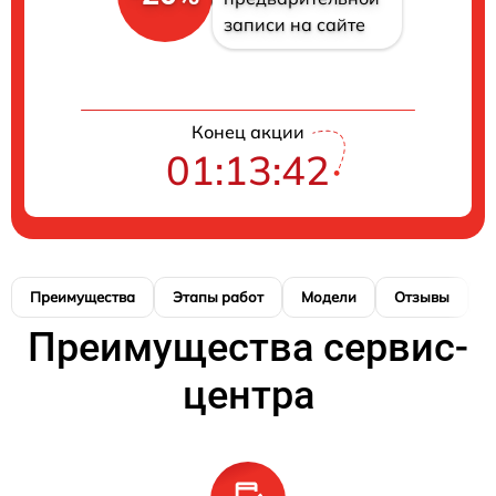
записи на сайте
Конец акции
01:13:41
Преимущества
Этапы работ
Модели
Отзывы
К
Преимущества сервис-
центра