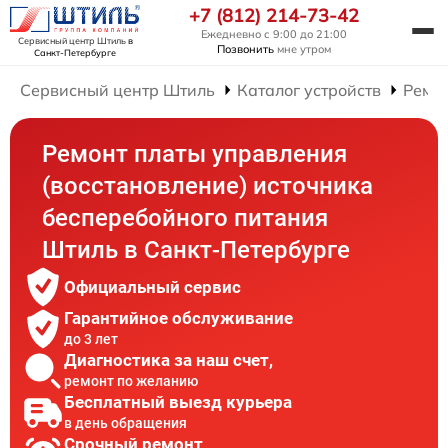
+7 (812) 214-73-42
Ежедневно с 9:00 до 21:00
Сервисный центр Штиль
в
Позвонить
мне утром
Санкт-Петербурге
Сервисный центр Штиль
Каталог устройств
Ремон
Ремонт платы управления
(восстановление) источника
бесперебойного питания
Штиль в Санкт-Петербурге
Официальный сервис
Гарантийное обслуживание
до 3 лет
Диагностика за наш счет,
ремонт по желанию
Бесплатный выезд курьера
в день обращения
Срочный ремонт